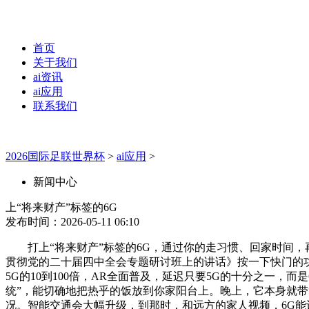
首页
关于我们
ai资讯
ai应用
联系我们
2026国际足联世界杯
>
ai应用
>
新闻中心
上“将来财产”标签的6G
发布时间：2026-05-11 06:10
打上“将来财产”标签的6G，通过你的走习惯、回家时间，
贯彻党的二十届四中全会专题研讨班上的讲话》按一下快门的功
5G的10到100倍，AR全面普及，延迟只要5G的十分之一
统”，能切确地把热乎的饭放到你家阳台上。晚上，它本身就带“
况。智能交通会大幅升级，到那时，和远方的家人视频，6G能