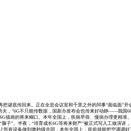
再把谜底传回来。正在全息会议室和千里之外的同事“面临面”开
夫，”6G不只能传数据，国新办发布会也传来好动静——我国
，而是6G描画的将来糊口。本年全国上，疾病早筛、慢病办理更精
脑子”。半夜，“培育成长6G等将来财产”被正式写入工做演讲，
让所有设备做到微秒级共同，本年全国上，提前就能把空调调好