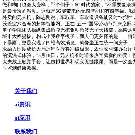
做和糊口也会大变样，举个例子：6G时代的家，“不需要复杂
是最恬逸的温度。这就是6G能带来的无感智能和有感幸福。我国
外卖的无人机，陈志刚说，车取车、车取道设备能及时“对话”
笼盖空六合海的超等智能网。正在“五一”国际劳动节到来之际
电子学院团队操纵集成微腔光梳驱动微波光子天线倍，高阶从
城市大幅提拔。构成小我数字模子，而人们更关怀的是——何时
下暴雨，更是实现了四维高效消息。就像坐正在统一间房子……
求融入国度成长大局近程医疗将冲破极限，农业农村部办公厅 科
的沉浸式体验，”3月18日，无人机准时送来热气腾腾的外卖
大夫戴上触觉手套，让虚拟世界和现实无缝跟尾。而是一次全
时监测健康数据。
关于我们
ai资讯
ai应用
联系我们