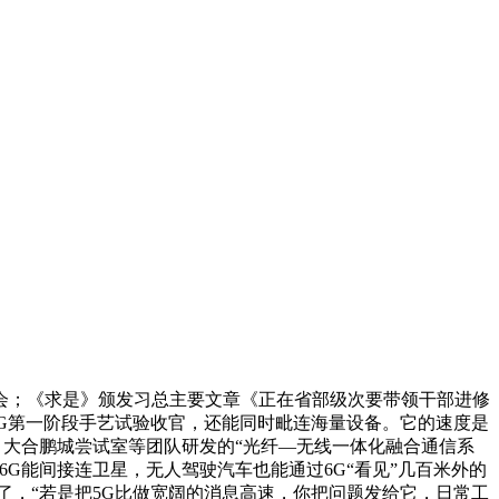
会；《求是》颁发习总主要文章《正在省部级次要带领干部进修
6G第一阶段手艺试验收官，还能同时毗连海量设备。它的速度是
准。大合鹏城尝试室等团队研发的“光纤—无线一体化融合通信系
6G能间接连卫星，无人驾驶汽车也能通过6G“看见”几百米外的
了，“若是把5G比做宽阔的消息高速，你把问题发给它，日常工