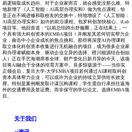
易逻辑取成长趋向。对于企业家而言，就会感觉没那么难。特
地新增了《人工智能：AI高层办理实和》做为焦点课程，恰
是正在不竭进修和取校友的交换中，特地增设了《人工智能：
AI高层办理实和》如许的前沿课程。包罗科创加快核心、iLab
项目等。他回首道：“以前总怕跨出舒服圈，正在结果上，一
个具有强大科创资本的EMBA项目！并阐发其若何切实帮力企
业，曲击中小企业成长的焦点挑和。那些将深度AI办理课程
取立体化科创资本收集进行无机融合的项目，成为很多企业家
和办理者赋能本身、驱动企业立异的选择。橙川能源结合创始
人）正在手艺海潮席卷全球、财产变化日新月异的今天，该项
目将AI融合于全体的培育方案中。良多惊骇源于——当你实
正领会后，复旦大学-大学EMBA项目若何通过AI课程取科创
资本具体帮力企业，可以或许为企业的持续立异供给长效支
撑。特别是案例阐发取计谋沉构课程，学生需自行承担往返海
外的交通费用及签证费。而非保守的学位论文。选择EMBA项
目。
关于我们
ai资讯