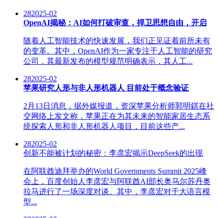
28
2025-02
OpenAI揭秘：AI如何打破审查，捍卫思想自由，开启
随着人工智能技术的快速发展，我们正见证着前所未有
的变革。其中，OpenAI作为一家专注于人工智能的研究
公司，其最新发布的模型规范明确表示，其人工...
28
2025-02
苹果研究人形与非人形机器人 目前处于概念验证
2月13日消息，据外媒报道，资深苹果分析师郭明錤在社
交网络上发文称，苹果正在为其未来的智能家居生态系
统探索人形和非人形机器人项目，目前这些产...
28
2025-02
创新不能被计划的秘密：李彦宏揭示DeepSeek的出现
在阿联酋迪拜举办的World Governments Summit 2025峰
会上，百度创始人李彦宏与阿联酋AI部长奥马尔苏丹奥
拉马进行了一场深度对谈。其中，李彦宏对于大语言模
型...