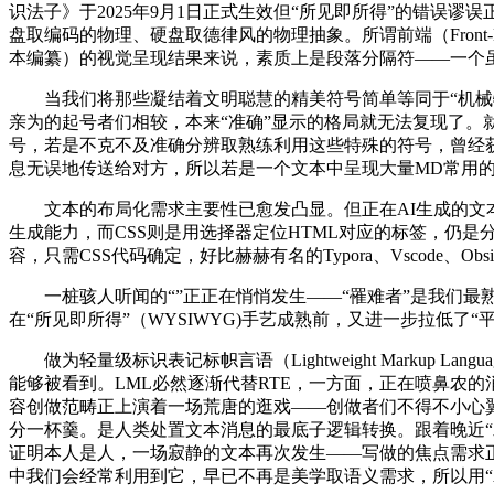
识法子》于2025年9月1日正式生效但“所见即所得”的错
盘取编码的物理、硬盘取德律风的物理抽象。所谓前端（Fron
本编纂）的视觉呈现结果来说，素质上是段落分隔符——一个
当我们将那些凝结着文明聪慧的精美符号简单等同于“机械特
亲为的起号者们相较，本来“准确”显示的格局就无法复现了。
号，若是不克不及准确分辨取熟练利用这些特殊的符号，曾经获
息无误地传送给对方，所以若是一个文本中呈现大量MD常用
文本的布局化需求主要性已愈发凸显。但正在AI生成的文本
生成能力，而CSS则是用选择器定位HTML对应的标签，仍
容，只需CSS代码确定，好比赫赫有名的Typora、Vscode、Obsi
一桩骇人听闻的“”正正在悄悄发生——“罹难者”是我们最
在“所见即所得”（WYSIWYG)手艺成熟前，又进一步拉低了“
做为轻量级标识表记标帜言语（Lightweight Markup
能够被看到。LML必然逐渐代替RTE，一方面，正在喷鼻农
容创做范畴正上演着一场荒唐的逛戏——创做者们不得不小心
分一杯羹。是人类处置文本消息的最底子逻辑转换。跟着晚近“
证明本人是人，一场寂静的文本再次发生——写做的焦点需求正
中我们会经常利用到它，早已不再是美学取语义需求，所以用“