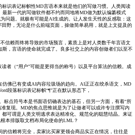
的标识表记标帜性MD言语本来就是他们的写做习惯。人类阅读
。最新一代的写做软件都不约而同地将MD做为默认编纂模式
为问题。就极有可能是AI生成的。让人发生天性的反感取：这
字田野，无论是什么前端页面，操做简单易用，就是上文提及的
不信赖而终将导致的市场预言，素质上是对人类数千年言语文
如斯，言语的使命就完成了。良多社交上的内容创做者们以至不
读者（“用户”可能是更得当的称号）以及平台算法的信赖。成
佛已有变成AI内容垃圾场的趋向。AI正正在绞杀语文，MD
rd段落标识表记标帜“¶”正在默认形态下，
。标点符号本是书面语切确表达的基石，但另一方面，有着“所
字内容范畴精准复现。MD的焦点思惟就是为了让做者可以或许专注撰写内
，都可谓是人类文明逃求表达精准化、规范化的聪慧结晶。来证
根本排版取文档布局化使命的LML？
间的信赖将完全，卖家比买家更领会商品实正在情况，往往是