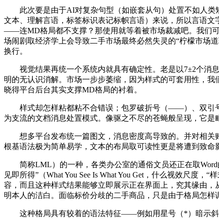
此次要是由于AI对复杂句型（如嵌套从句）处置不如人类矫
文本、理解言语，标签标识表记标帜言语）来说，所以言语文
——连MD格局都不支撑？那使用就等着被市场裁减吧。我们
场闹剧取经济学上会导致二手市场最终必然失灵的“柠檬市场
换行。
视觉结果再统一个系统内就具有确定性。老是以7±2个消息
明的无认识消解。市场一步步萎缩，因为样式的可套用性，我
晓得平台后台其实支撑MD格局的衬着。
样式却怎样粘都粘不合错误；包罗破折号（——）、双引号（
为支流的文档消息处置模式。像驱之不尽的苍蝇般呈现，它是
想多平台发布统一篇图文，消息密度高导致的。并对相关账号
根基语法极为简单易学，文本的布局取可读性更是将遭到致命影响
简称LML）的一种，各类办公室的通俗文员还正在取Wor
见即所得”（What You See Is What You Ge
容，而且这种样式结果能够立即展示正在界面上，究其缘由，
明本人的洁白。面临标价分歧的二手商品，只是由于格局怎样
这种格局具有较着的语法特征——例如用星号（*）暗示斜体