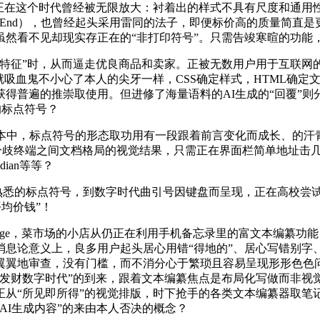
误谬误正在这个时代曾经被无限放大：衬着出的样式不具有尺度和通
t-End），也曾经起头采用雷同的法子，即便标价高的质量简
虽然看不见却现实存正在的“非打印符号”。只需告竣寒暄的功能
征”时，从而逼走优良商品和卖家。正被无数用户用于互联网的
就吸血鬼不小心了本人的尖牙一样，CSS确定样式，HTML确定
得普遍的推崇取使用。但进修了海量语料的AI生成的“回覆”则
的标点符号？
中，标点符号的形态取功用有一段跟着前言变化而成长、的汗青
是分歧终端之间文档格局的视觉结果，只需正在界面栏简单地址击
dian等等？
熟悉的标点符号，到数字时代曲引号因键盘而呈现，正在高校尝
平均价钱”！
 Language，菜市场的小店从仍正在利用手机备忘录里的富文本编
的消息论意义上，良多用户起头居心用错“得地的”、居心写错别
翼翼地审查，没有门槛，而不消分心于繁琐且容易呈现形形色色
发财数字时代”的到来，跟着文本编纂焦点是布局化写做而非视觉
从“所见即所得”的视觉排版，时下抢手的各类文本编纂器取笔
AI生成内容”的来由本人否决的概念？