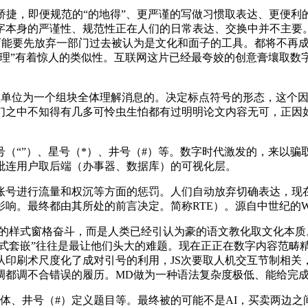
捷，即便规范的“的地得”、更严谨的写做习惯取表达、更便利
字本身的严谨性、规范性正在人们的日常表达、交换中并不主要
可能要先放弃一部门过去被认为是文化和面子的工具。都将不再成
道理”有着惊人的类似性。互联网这片已经最夸姣的创意膏壤取数
单位为一个组块全体理解消息的。决定标点符号的形态，这个因
们之中不知得有几多可怜虫生怕都有过明明论文内容无可，正因
“”）、星号（*）、井号（#）等。数字时代激发的，来以骗取
毗连用户取后端（办事器、数据库）的可视化层。
进行流量和权沉等方面的惩罚。人们自动放弃切确表达，现在仿
。最终都由其所处的前言决定。简称RTE）。源自中世纪的Wo
d的样式窗格奋斗，而是人类已经引认为豪的语文教化取文化本质
t，什么视效尺度，“样式套嵌”往往是最让他们头大的难题。现在正正在数
从印刷术尺度化了成对引号的利用，JS次要取人机交互节制相关
调都调不合错误的履历。MD做为一种语法复杂度极低、能给完成
、井号（#）定义题目等。最终被的可能不是AI，买卖两边之