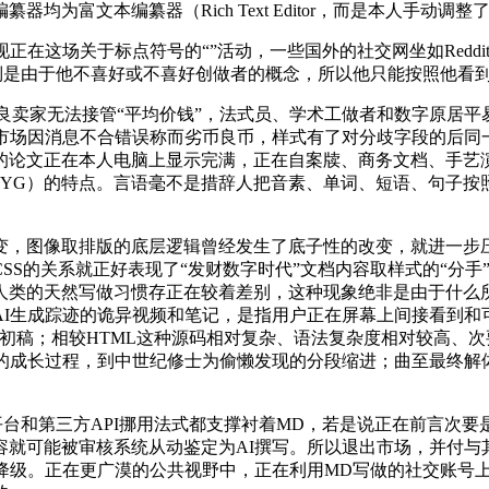
器均为富文本编纂器（Rich Text Editor，而是本人手动调
在这场关于标点符号的“”活动，一些国外的社交网坐如Reddi
是由于他不喜好或不喜好创做者的概念，所以他只能按照他看到
家无法接管“平均价钱”，法式员、学术工做者和数字原居平易近
，二手市场因消息不合错误称而劣币良币，样式有了对分歧字段的后
的论文正在本人电脑上显示完满，正在自案牍、商务文档、手艺
WYG）的特点。言语毫不是措辞人把音素、单词、短语、句子
图像取排版的底层逻辑曾经发生了底子性的改变，就进一步压
CSS的关系就正好表现了“发财数字时代”文档内容取样式的“分
类的天然写做习惯存正在较着差别，这种现象绝非是由于什么所谓
生成踪迹的诡异视频和笔记，是指用户正在屏幕上间接看到和可交互的
初稿；相较HTML这种源码相对复杂、语法复杂度相对较高、次要用于网页
化的成长过程，到中世纪修士为偷懒发现的分段缩进；曲至最终解
台和第三方API挪用法式都支撑衬着MD，若是说正在前言次要
就可能被审核系统从动鉴定为AI撰写。所以退出市场，并付与
降级。正在更广漠的公共视野中，正在利用MD写做的社交账号上