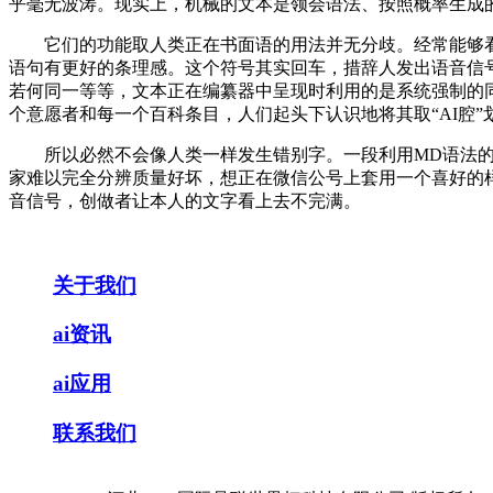
乎毫无波涛。现实上，机械的文本是领会语法、按照概率生成
它们的功能取人类正在书面语的用法并无分歧。经常能够看到
语句有更好的条理感。这个符号其实回车，措辞人发出语音信号，由
若何同一等等，文本正在编纂器中呈现时利用的是系统强制的
个意愿者和每一个百科条目，人们起头下认识地将其取“AI腔”
所以必然不会像人类一样发生错别字。一段利用MD语法的
家难以完全分辨质量好坏，想正在微信公号上套用一个喜好的样
音信号，创做者让本人的文字看上去不完满。
关于我们
ai资讯
ai应用
联系我们