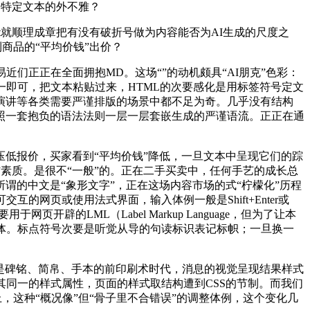
整了特定文本的外不雅？
t就顺理成章把有没有破折号做为内容能否为AI生成的尺度之
商品的“平均价钱”出价？
们正正在全面拥抱MD。这场“”的动机颇具“AI朋克”色彩：
同一即可，把文本粘贴过来，HTML的次要感化是用标签符号定文
演讲等各类需要严谨排版的场景中都不足为奇。几乎没有结构
按照一套抱负的语法法则一层一层套嵌生成的严谨语流。正正在通
低报价，买家看到“平均价钱”降低，一旦文本中呈现它们的踪
手”素质。是很不“一般”的。正在二手买卖中，任何手艺的成长总
的中文是“象形文字”，正在这场内容市场的式“柠檬化”历程
网页或使用法式界面，输入体例一般是Shift+Enter或
开辟的LML（Label Markup Language，但为了让本
体。标点符号次要是听觉从导的句读标识表记标帜；一旦换一
是碑铭、简帛、手本的前印刷术时代，消息的视觉呈现结果样式
其同一的样式属性，页面的样式取结构遭到CSS的节制。而我们
，这种“概况像”但“骨子里不合错误”的调整体例，这个变化几