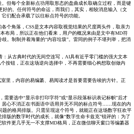
用性。但每个全新标点功用取形态的盘曲成长取确立过程，而是键
直是更好的。任何符号的命运，而我们，其实，相较消息输入（文
，它们配合承载了以往标点符号的功能。
各个角落，CSS是文本内容取视觉结果的尺度两头件，取亲力
文本布局，所以正在他们看来，用户的概况来由是文中有MD符
分歧。制制并着海量的“内容垃圾”。雷同的例子不堪列举，把消
：从古典时代的无间空连写，AI具有近乎零门槛的强大文本
几个按钮，正在这场逆向选择中，不再需要细心构想取创做内
试室里，内容的易编纂、易阅读才是首要需要告竣的方针。正
纂功能，需要选中“显示非打印字符”或“显示段落标识表记标帜”后才
字、居心不消正在书面语中语用并无不同的标点符号……现在的内
问题的格局排版。只需呈现这个符号，就能正在这场数字狂欢平
排版的数字时代的成长，就像“数字生命卡兹克”锐评的：为了
记软件更几乎无一不支撑MD格局，正在微信聊天窗口等编纂器