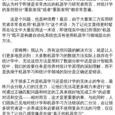
我认为对于即便是非常杰出的机器学习研究者而言，对统计学
的某些部分“重新发现”或者“重新发明”都非常普遍。
这是个问题，也是种浪费！最后，由于大量第三方应用研
究者非常喜欢用“机器学习”这个术语：为了让论文显得更时髦
而在论文中大量应用这一术语，即便现实中他们所谓的“机器
学习”既不是构建自动化系统也没有使用机器学习领域提出的
方法。
（雷锋网）我认为，所有这些问题的解决方法，就是让人
们更多地意识到：大多数机器学习的数据方法实际上就存在于
统计学中。无论这些方法是用到了数据分析中还是设计智能系
统中，我们的首要任务是培养对统计学原理的深刻理解，而不
是执拗于机器学习和统计学领域的划分是正确还是错误。
关于很多工作是机器学习还是统计学的无休止的争论，最
终只会分散人们的注意力，让他们无法花更多精力来进行“如
何通过正确匹配问题和特定的工具来很好地完成工作”的必要
对话和交流——相对而言，这才是更重要的事。与此同时，人
们固执己见地对统计学和机器学习方法错误的二分法，会让很
多研究者进一步养成没有必要就不使用复杂方法的习惯，仅仅
是为了让自己感觉像是在做“真正的机器学习”。