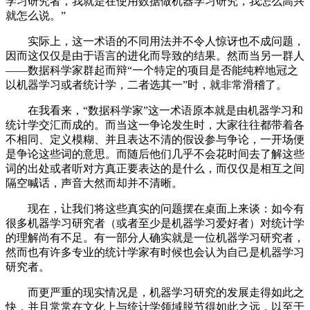
学习研究者，我就是在使用数据做机器学习研究，我怎么高兴
就怎么说。”
实际上，这一术语的不同用法并不令人惊讶也不成问题，
因而这仅仅是由于语言的进化而导致的结果。然而当另一群人
——数据科学家群起而辩“一个特定的项目是否能纯粹地冠之
以机器学习或者统计学，二者选其一”时，就非常滑稽了。
在我看来，“数据科学家”这一术语原本就是由机器学习和
统计学交汇而成的。而当这一争论发生时，大家往往都带着各
不相同、定义模糊、并且表达不清的假设参与争论，一开场便
是争论这些词的意思。而随后他们几乎不会花时间去了解这些
词的出处或者听对方真正要表达的是什么，而仅仅是相互之间
隔空喊话，声音大然而却并不清晰。
现在，让我们将这些真实的问题摆在桌面上来谈：如今有
很多机器学习研究者（或者至少是机器学习爱好者）对统计学
的理解尚有不足。有一部分人确实就是一位机器学习研究者，
然而也有许多专业的统计学家有时候也会认为自己是机器学习
研究者。
而更严重的现实情况是，机器学习研究的发展走得如此之
快，并且常常在文化上与统计学领域脱节得如此之远，以至于