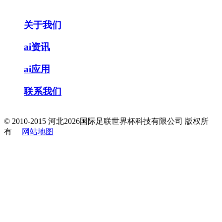
关于我们
ai资讯
ai应用
联系我们
© 2010-2015 河北2026国际足联世界杯科技有限公司 版权所
有
网站地图